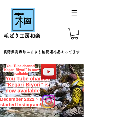
毛ばり工房和楽
​長野県高森町ふるさと納税返礼品やってます
You Tube channel
"Kegari Biyori" is now
available
You Tube channel
"Kegari Biyori" is
now available
December 2022 ~ I
started Instagram!