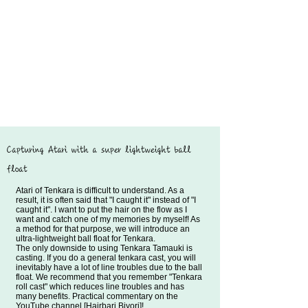
​Capturing Atari with a super lightweight ball
float
Atari of Tenkara is difficult to understand. As a
result, it is often said that "I caught it" instead of "I
caught it". I want to put the hair on the flow as I
want and catch one of my memories by myself! As
a method for that purpose, we will introduce an
ultra-lightweight ball float for Tenkara.
The only downside to using Tenkara Tamauki is
casting. If you do a general tenkara cast, you will
inevitably have a lot of line troubles due to the ball
float. We recommend that you remember "Tenkara
roll cast" which reduces line troubles and has
many benefits. Practical commentary on the
YouTube channel [Hairbari Biyori]!