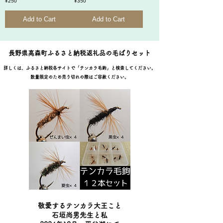
Price
Price
¥250
¥350
Add to Cart
Add to Cart
​長野県高森町ふるさと納税返礼品の毛ばりセット
詳しくは、ふるさと納税各サイトで「テンカラ毛鉤」と検索してください。
​数量限定のため売り切れの際はご容赦ください。
敬愛するテンカラ大王こと
​石垣尚男先生と私