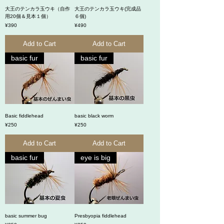
大王のテンカラ玉ウキ（自作
大王のテンカラ玉ウキ(完成品
用20個＆見本１個）
６個)
Price
Price
¥390
¥490
Add to Cart
Add to Cart
basic fur
basic fur
Basic fiddlehead
basic black worm
Price
Price
¥250
¥250
Add to Cart
Add to Cart
basic fur
eye is big
basic summer bug
Presbyopia fiddlehead