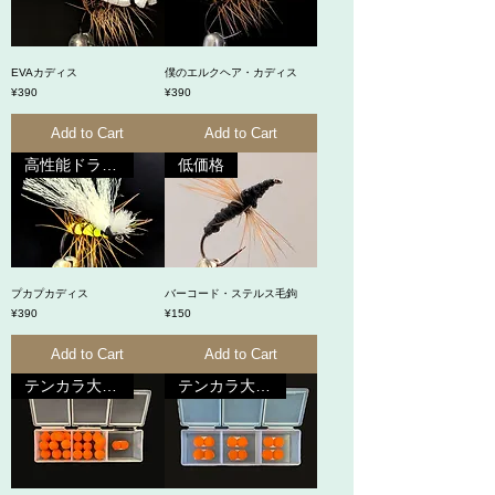
EVAカディス
僕のエルクヘア・カディス
Price
Price
¥390
¥390
Add to Cart
Add to Cart
高性能ドライフライ
低価格
プカプカディス
バーコード・ステルス毛鉤
Price
Price
¥390
¥150
Add to Cart
Add to Cart
テンカラ大王と共同開発
テンカラ大王と共同開発