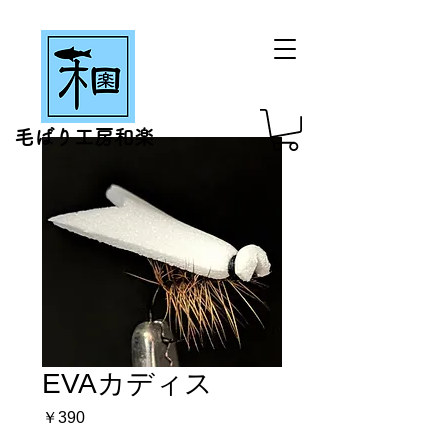
毛ばり工房和楽
EVAカディス
価
￥390
格