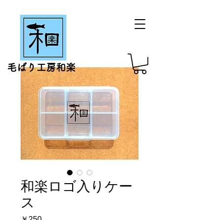
毛ばり工房和楽
和楽ロゴ入りケー
ス
価
￥250