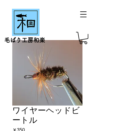
毛ばり工房和楽
ワイヤーヘッドビ
ートル
価
￥350