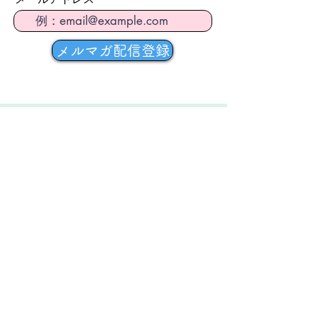
メルマガ配信登録
​お問合せ
どんなことでもお問合せください。
​毛鉤のバーブレス加工もこちらから
承ります。
お問い合わせの返信には数日いただ
く場合がございます。
​※お客様の感想、ご意見等を許諾を
得ることなくHP等に掲載することは
いたしません。