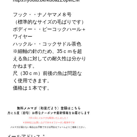
フック・・ナノヤマメ８号
（標準的なサイズの毛ばりです）
ボディー・・ピーコックハール＋
ワイヤー
ハックル・・コックサドル茶色
※細軸の針のため、35ｃｍを超
える魚に対しての耐久性は分かり
かねます。
尺（30ｃｍ）前後の魚は問題な
く使用できます。
価格は１本です。
​無料メルマガ（和楽だより）登録はこちら
月に１度（初旬）お得なクーポンや最新情報をお届けします
7月１日にメルマガを配信いたしました！
￥2000以上お買い上げで15％オフクーポン配布中です
メルマガが届かない場合はお手数ですがお問合せフォームよりご連絡ください。
メールアドレス