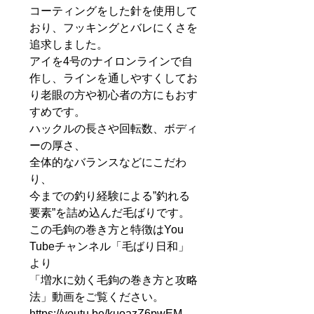
コーティングをした針を使用して
おり、フッキングとバレにくさを
追求しました。
アイを4号のナイロンラインで自
作し、ラインを通しやすくしてお
り老眼の方や初心者の方にもおす
すめです。
ハックルの長さや回転数、ボディ
ーの厚さ、
全体的なバランスなどにこだわ
り、
今までの釣り経験による”釣れる
要素”を詰め込んだ毛ばりです。
この毛鉤の巻き方と特徴はYou
Tubeチャンネル「毛ばり日和」
より
「増水に効く毛鉤の巻き方と攻略
法」動画をご覧ください。
https://youtu.be/kuoazZ6pwEM