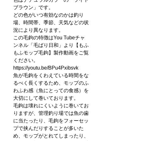
ブラウン」です。
どの色がいつ有効なのかは釣り
場、時間帯、季節、天気などの状
況により異なります。
この毛鉤の特徴はYou Tubeチャ
ンネル「毛ばり日和」より【もふ
もふモップ毛鉤】製作動画をご覧
ください。
https://youtu.be/BPu4Pxibsvk
魚が毛鉤をくわえている時間をな
るべく長くするため、モップのふ
わふわ感（魚にとっての食感）を
大切にして巻いております。
毛鉤は壊れにくいように巻いてお
りますが、管理釣り場では魚の歯
に当たったり、毛鉤をフォーセッ
プで挟んだりすることが多いた
め、モップがとれてしまったり、