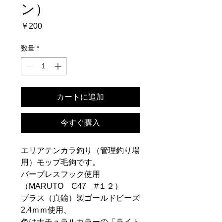
ン）
価
￥200
格
数量
*
カートに追加
今すぐ購入
エリアテンカラ釣り（管理釣り場
用）モップ毛鉤です。
バーブレスフック使用
（MARUTO C47 #１２）
ブラス（真鍮）製ゴールドビーズ
2.4ｍｍ使用、
色はナチュラルカラーの「ライト