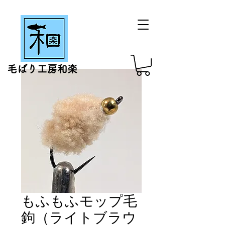
毛ばり工房和楽
もふもふモップ毛
鉤（ライトブラウ