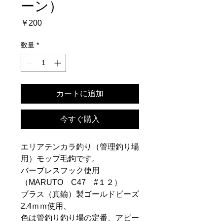
ーン）
価
￥200
格
数量
*
カートに追加
今すぐ購入
エリアテンカラ釣り（管理釣り場
用）モップ毛鉤です。
バーブレスフック使用
（MARUTO C47 #１２）
ブラス（真鍮）製ゴールドビーズ
2.4ｍｍ使用、
色は管釣り釣り場の定番、アピー