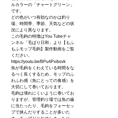
ルカラーの「チャートグリーン」
です。
どの色がいつ有効なのかは釣り
場、時間帯、季節、天気などの状
況により異なります。
この毛鉤の特徴はYou Tubeチャ
ンネル「毛ばり日和」より【もふ
もふモップ毛鉤】製作動画をご覧
ください。
https://youtu.be/BPu4Pxibsvk
魚が毛鉤をくわえている時間をな
るべく長くするため、モップのふ
わふわ感（魚にとっての食感）を
大切にして巻いております。
毛鉤は壊れにくいように巻いてお
りますが、管理釣り場では魚の歯
に当たったり、毛鉤をフォーセッ
プで挟んだりすることが多いた