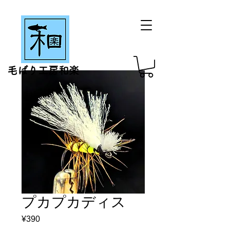
毛ばり工房和楽
プカプカディス
Price
¥390