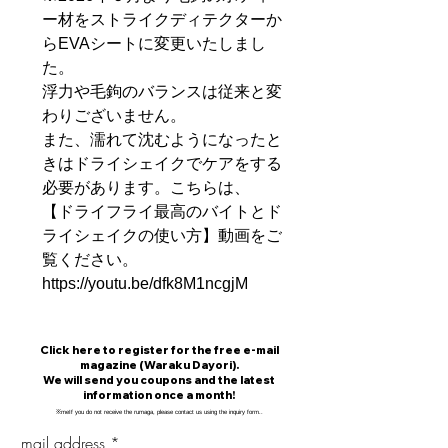
ー材をストライクディテクターか
らEVAシートに変更いたしまし
た。
浮力や毛鉤のバランスは従来と変
わりございません。
また、濡れて沈むようになったと
きはドライシェイクでケアをする
必要があります。こちらは、
【ドライフライ最高のバイトとド
ライシェイクの使い方】動画をご
覧ください。
https://youtu.be/dfk8M1ncgjM
​Click here to register for the free e-mail
magazine (Waraku Dayori).
We will send you coupons and the latest
information once a month!
​※
me
If you do not receive the rumaga, please contact us using the inquiry form.
.
mail address