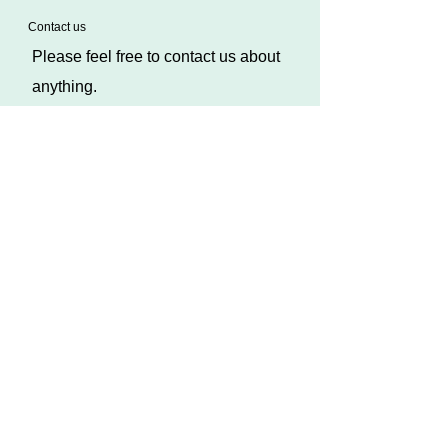
​Contact us
Please feel free to contact us about
anything.
​We are looking forward to hearing
your opinions and impressions after
using Tenkara Tamauki and Hairbari.
It may take several days to reply to your
inquiry.
* We will not post customer
impressions on our website, etc.
without obtaining permission.