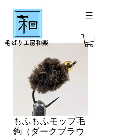
毛ばり工房和楽
もふもふモップ毛
鉤（ダークブラウ