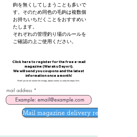
鉤を無くしてしまうことも多いで
す。そのため同色の毛鉤は複数個
お持ちいちだくことをおすすめい
たします。
それぞれの管理釣り場のルールを
ご確認の上ご使用ください。
​Click here to register for the free e-mail
magazine (Waraku Dayori).
We will send you coupons and the latest
information once a month!
​※
me
If you do not receive the rumaga, please contact us using the inquiry form.
.
mail address
Mail magazine delivery registration