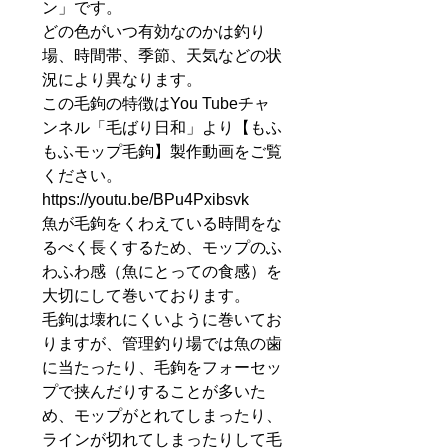
ン」です。
どの色がいつ有効なのかは釣り
場、時間帯、季節、天気などの状
況により異なります。
この毛鉤の特徴はYou Tubeチャ
ンネル「毛ばり日和」より【もふ
もふモップ毛鉤】製作動画をご覧
ください。
https://youtu.be/BPu4Pxibsvk
魚が毛鉤をくわえている時間をな
るべく長くするため、モップのふ
わふわ感（魚にとっての食感）を
大切にして巻いております。
毛鉤は壊れにくいように巻いてお
りますが、管理釣り場では魚の歯
に当たったり、毛鉤をフォーセッ
プで挟んだりすることが多いた
め、モップがとれてしまったり、
ラインが切れてしまったりして毛